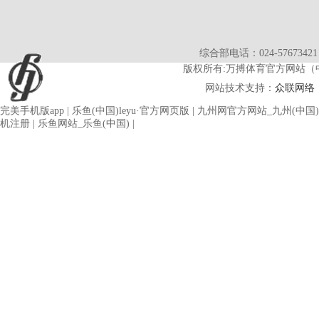
综合部电话：024-57673421 
版权所有:万搏体育官方网站
网站技术支持：
众联网络
完美手机版app
|
乐鱼(中国)leyu·官方网页版
|
九州网官方网站_九州(中国)
机注册
|
乐鱼网站_乐鱼(中国)
|