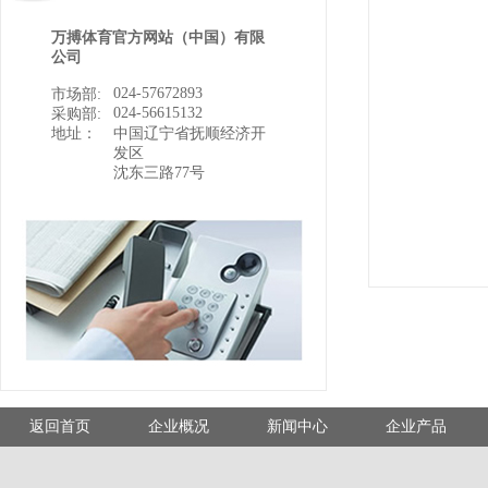
万搏体育官方网站（中国）有限
公司
024-57672893
市场部:
024-56615132
采购部:
地址：
中国辽宁省抚顺经济开
发区
沈东三路77号
返回首页
企业概况
新闻中心
企业产品