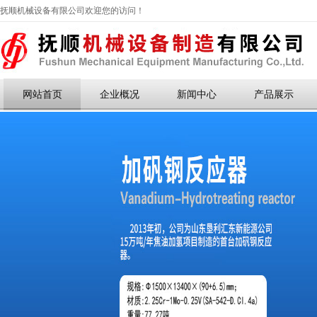
抚顺机械设备有限公司欢迎您的访问！
网站首页
企业概况
新闻中心
产品展示