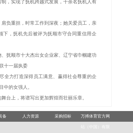
转制，实现了抚机跨越式发展，千余名抚机人有
肩负重担，时常工作到深夜；她关爱员工，亲
领下，抚机先后被评为抚顺市守合同重信用企
、抚顺市十大杰出女企业家、辽宁省巾帼建功
妇联十一届执委
尽全力打造深得员工满意、赢得社会尊重的企
目中的女强人。
舞台上，将谱写出更加辉煌而壮丽乐章。
装备
人力资源
采购招标
万搏体育官方网
站（中国）有限