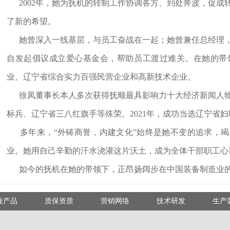
2002年，她为抚机的转制工作协调各方、到处奔波，促成
了新的希望。
她曾深入一线基层，与员工奋战在一起；她曾兼任总经理，
自发起倡议成立爱心基金会，帮助员工渡过难关。在她的带
业、辽宁省综合实力百强民营企业和高新技术企业。
徐凤董事长本人多次获得抚顺最具影响力十大经济新闻人物
标兵、辽宁省三八红旗手等殊荣。2021年，成功当选辽宁省
多年来，“外铸商誉，内建文化”始终是她不变的追求，竭
业。她用自己辛勤的汗水浇灌这片沃土，成为全体干部职工心
如今的抚机在她的带领下，正昂扬阔步在中国装备制造业的
业产品
质保资质
营销网络
技术研发
生产