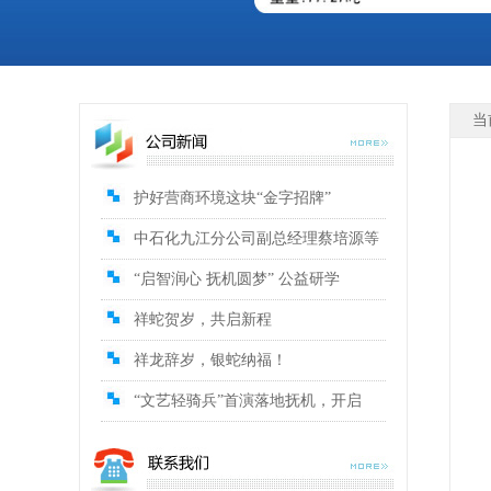
当
护好营商环境这块“金字招牌”
中石化九江分公司副总经理蔡培源等
“启智润心 抚机圆梦” 公益研学
祥蛇贺岁，共启新程
祥龙辞岁，银蛇纳福！
“文艺轻骑兵”首演落地抚机，开启