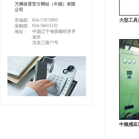
万搏体育官方网站（中国）有限
公司
024-57672893
大型工具显
市场部:
024-56615132
采购部:
地址：
中国辽宁省抚顺经济开
发区
沈东三路77号
中频感应