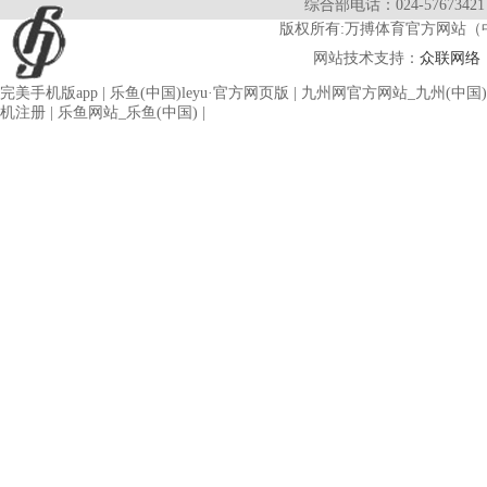
综合部电话：024-57673421 
版权所有:万搏体育官方网站
网站技术支持：
众联网络
完美手机版app
|
乐鱼(中国)leyu·官方网页版
|
九州网官方网站_九州(中国)
机注册
|
乐鱼网站_乐鱼(中国)
|