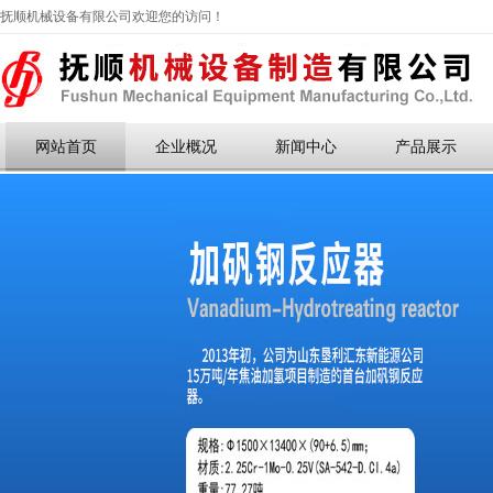
抚顺机械设备有限公司欢迎您的访问！
网站首页
企业概况
新闻中心
产品展示