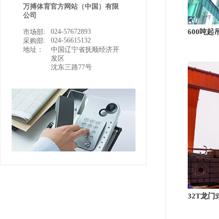
万搏体育官方网站（中国）有限
公司
024-57672893
600吨起
市场部:
024-56615132
采购部:
地址：
中国辽宁省抚顺经济开
发区
沈东三路77号
32T龙门