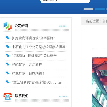
当前位置：首页
护好营商环境这块“金字招牌”
中石化九江分公司副总经理蔡培源等
“启智润心 抚机圆梦” 公益研学
祥蛇贺岁，共启新程
祥龙辞岁，银蛇纳福！
“文艺轻骑兵”首演落地抚机，开启