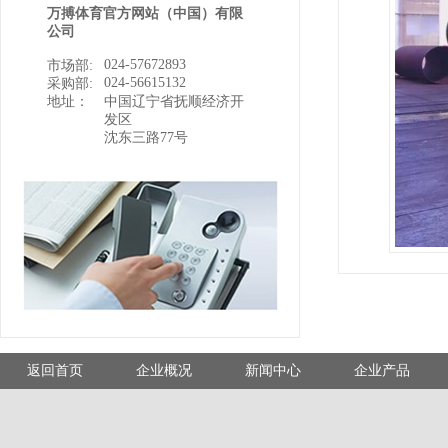
万搏体育官方网站（中国）有限
公司
024-57672893
市场部:
024-56615132
采购部:
地址：
中国辽宁省抚顺经济开
发区
沈东三路77号
返回首页
企业概况
新闻中心
企业产品