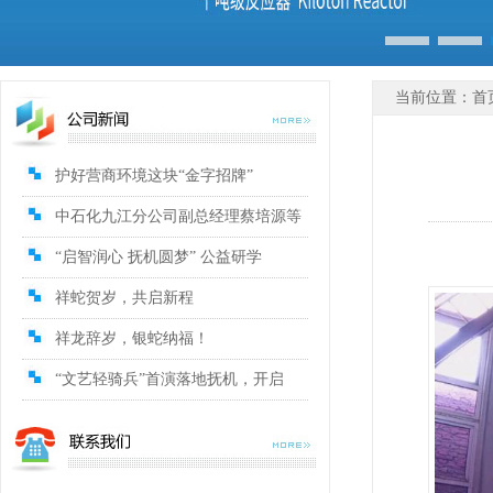
当前位置：首页
护好营商环境这块“金字招牌”
中石化九江分公司副总经理蔡培源等
“启智润心 抚机圆梦” 公益研学
祥蛇贺岁，共启新程
祥龙辞岁，银蛇纳福！
“文艺轻骑兵”首演落地抚机，开启