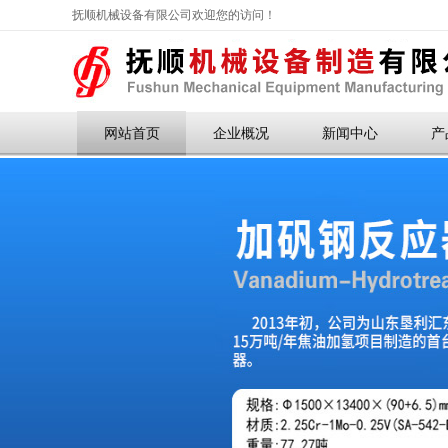
抚顺机械设备有限公司欢迎您的访问！
网站首页
企业概况
新闻中心
产