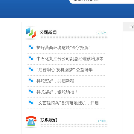
当
护好营商环境这块“金字招牌”
中石化九江分公司副总经理蔡培源等
“启智润心 抚机圆梦” 公益研学
祥蛇贺岁，共启新程
祥龙辞岁，银蛇纳福！
“文艺轻骑兵”首演落地抚机，开启