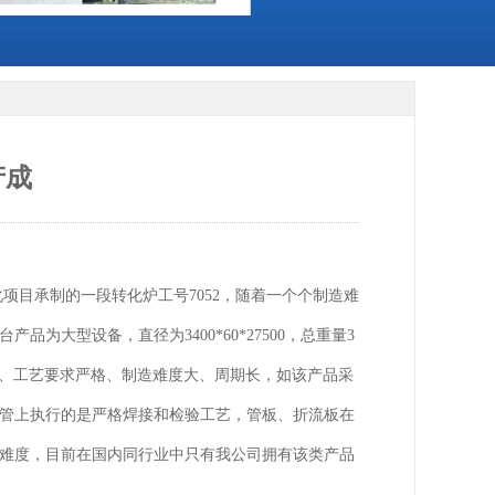
产成
目承制的一段转化炉工号7052，随着一个个制造难
为大型设备，直径为3400*60*27500，总重量3
特殊、工艺要求严格、制造难度大、周期长，如该产品采
衬管上执行的是严格焊接和检验工艺，管板、折流板在
难度，目前在国内同行业中只有我公司拥有该类产品