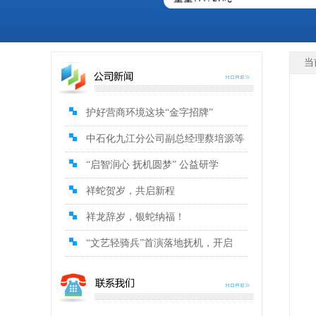
当
护好营商环境这块“金字招牌”
中石化九江分公司副总经理蔡培源等
“启智润心 抚机圆梦” 公益研学
祥蛇贺岁，共启新程
祥龙辞岁，银蛇纳福！
“文艺轻骑兵”首演落地抚机，开启