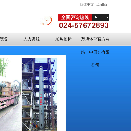
简体中文
English
装备
人力资源
采购招标
万搏体育官方网
站（中国）有限
公司