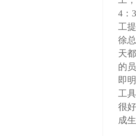
4：
工
徐
天
的
即
工
很
成