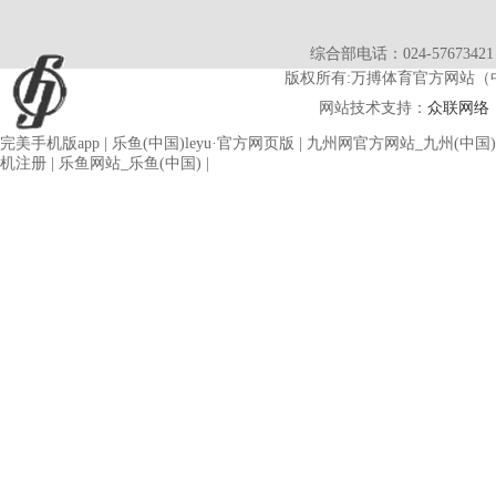
综合部电话：024-57673421 
版权所有:万搏体育官方网站
网站技术支持：
众联网络
完美手机版app
|
乐鱼(中国)leyu·官方网页版
|
九州网官方网站_九州(中国)
机注册
|
乐鱼网站_乐鱼(中国)
|