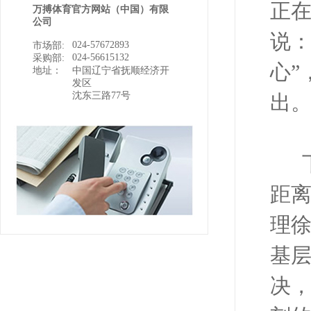
正
万搏体育官方网站（中国）有限
公司
说：
024-57672893
市场部:
024-56615132
采购部:
心”
地址：
中国辽宁省抚顺经济开
发区
沈东三路77号
出
下
距
理徐
基
决