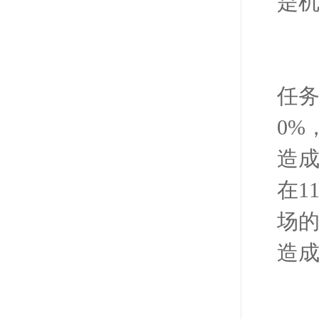
是
生
任务
0%
造
在1
场
造
有利