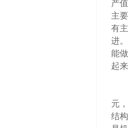
产
主
有
进
能
起
永
元，
结