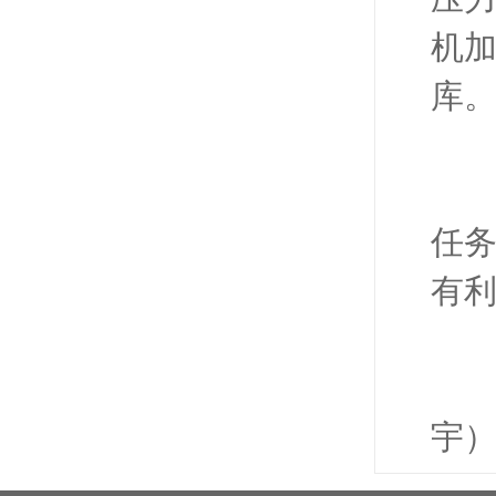
机
库
今
任
有
宇