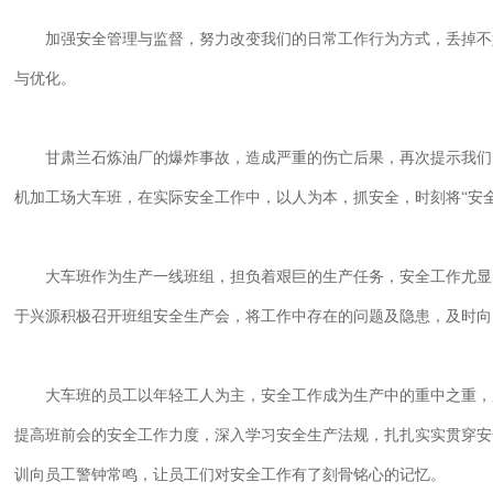
加强安全管理与监督，努力改变我们的日常工作行为方式，丢掉不
与优化。
甘肃兰石炼油厂的爆炸事故，造成严重的伤亡后果，再次提示我们
机加工场大车班，在实际安全工作中，以人为本，抓安全，时刻将“安
大车班作为生产一线班组，担负着艰巨的生产任务，安全工作尤显
于兴源积极召开班组安全生产会，将工作中存在的问题及隐患，及时向
大车班的员工以年轻工人为主，安全工作成为生产中的重中之重，
提高班前会的安全工作力度，深入学习安全生产法规，扎扎实实贯穿安
训向员工警钟常鸣，让员工们对安全工作有了刻骨铭心的记忆。