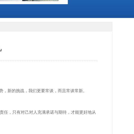
见
势，新的挑战，我们更要常谈，而且常谈常新。
责任，只有对己对人充满承诺与期待，才能更好地从