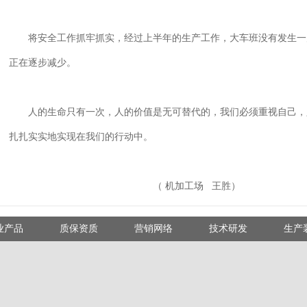
将安全工作抓牢抓实，经过上半年的生产工作，大车班没有发生一
正在逐步减少。
人的生命只有一次，人的价值是无可替代的，我们必须重视自己，
扎扎实实地实现在我们的行动中。
（ 机加工场 王胜）
业产品
质保资质
营销网络
技术研发
生产