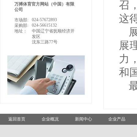
召
万搏体育官方网站（中国）有限
公司
这
024-57672893
市场部:
024-56615132
采购部:
地址：
中国辽宁省抚顺经济开
发区
展
沈东三路77号
力
和
返回首页
企业概况
新闻中心
企业产品