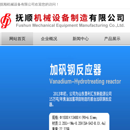
抚顺机械设备有限公司欢迎您的访问！
网站首页
企业概况
新闻中心
产品展示