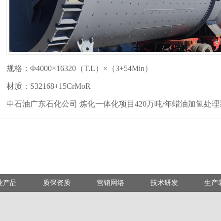
规格：Φ4000×16320（T.L）×（3+54Min）
材质：S32168+15CrMoR
中石油广东石化公司 炼化一体化项目420万吨/年蜡油加氢处理
业产品
质保资质
营销网络
技术研发
生产