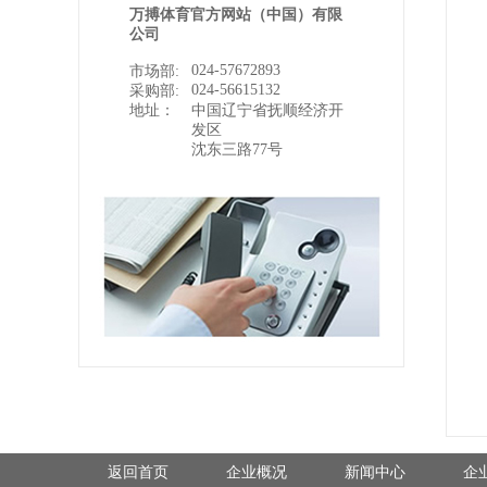
万搏体育官方网站（中国）有限
公司
024-57672893
市场部:
024-56615132
采购部:
地址：
中国辽宁省抚顺经济开
发区
沈东三路77号
返回首页
企业概况
新闻中心
企