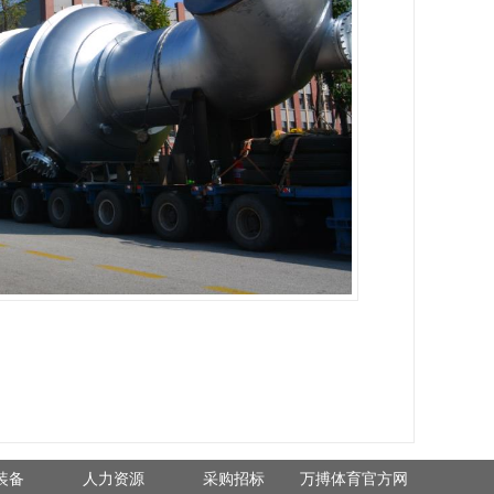
装备
人力资源
采购招标
万搏体育官方网