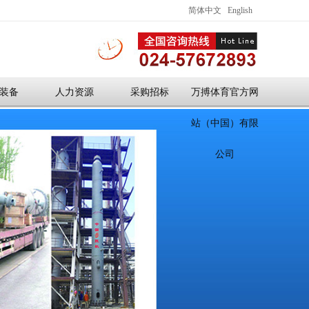
简体中文
English
装备
人力资源
采购招标
万搏体育官方网
站（中国）有限
公司